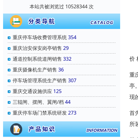
本站共被浏览过 10528344 次
重庆停车场收费管理系统
354
重庆治安保安岗亭销售
29
价
通道控制系统道闸销售
332
重庆摄像机生产销售
36
重
停车场管理系统生产销售
307
亭
重庆交通设施供应
125
现
三辊闸、摆闸、翼闸/档
44
首
重庆停车场门禁系统研发
273
所