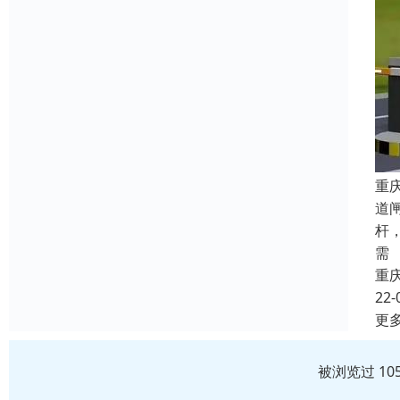
重
道
杆
需
重
22-
更
被浏览过 10