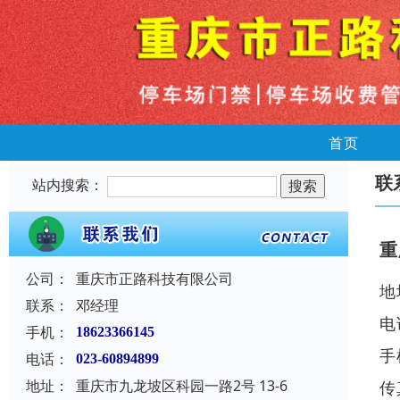
首页
联
站内搜索：
重
公司：
重庆市正路科技有限公司
地
联系：
邓经理
电
手机：
18623366145
手
电话：
023-60894899
地址：
重庆市九龙坡区科园一路2号 13-6
传