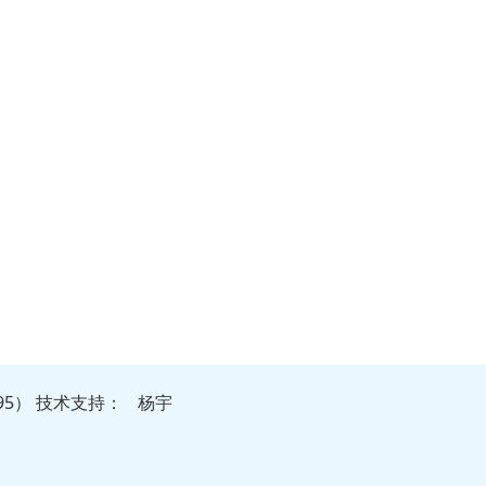
95）
技
术
支
持
：
杨宇