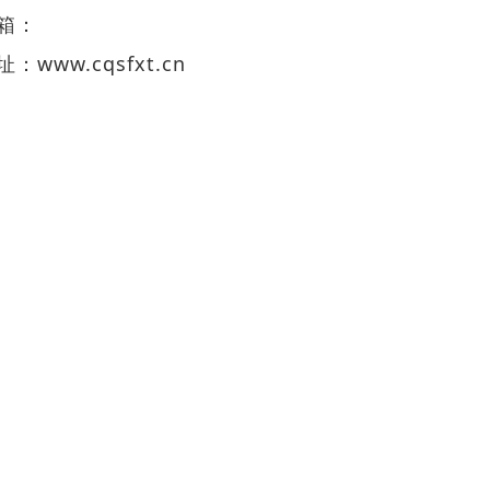
箱：
址：
www.cqsfxt.cn